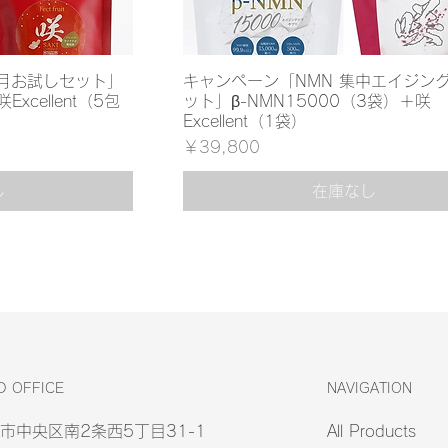
か月お試しセット」
キャンペーン「NMN 集中エイジン
xcellent（5包
ット」β-NMN15000（3袋）＋咲
Excellent（1袋）
価格
￥39,800
し
在庫なし
D OFFICE
NAVIGATION
市中央区南2条西5丁目31-1
All Products