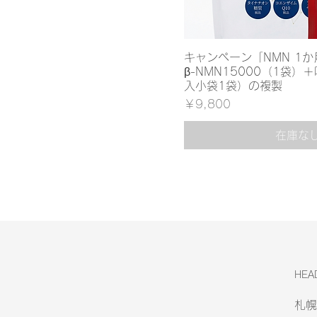
キャンペーン「NMN 1
β-NMN15000（1袋）＋咲E
入小袋1袋）の複製
価格
￥9,800
在庫な
HEA
札幌